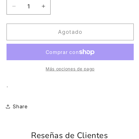
Reducir
Aumentar
cantidad
cantidad
para
para
ZAPATO
ZAPATO
Agotado
PIEL
PIEL
COÑAC
COÑAC
LA26846
LA26846
Más opciones de pago
.
Share
Reseñas de Clientes