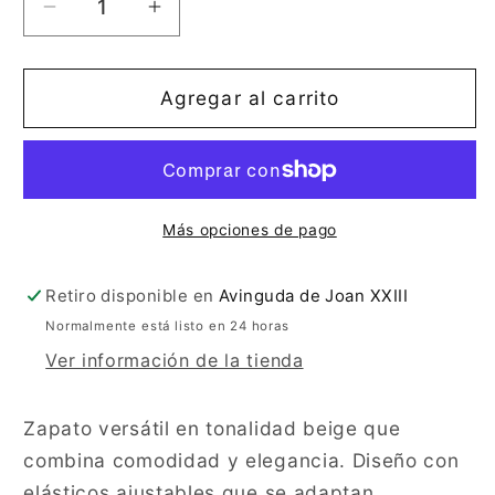
Reducir
Aumentar
cantidad
cantidad
para
para
ZAPATO
ZAPATO
Agregar al carrito
BEIGE
BEIGE
ET932
ET932
Más opciones de pago
Retiro disponible en
Avinguda de Joan XXIII
Normalmente está listo en 24 horas
Ver información de la tienda
Zapato versátil en tonalidad beige que
combina comodidad y elegancia. Diseño con
elásticos ajustables que se adaptan