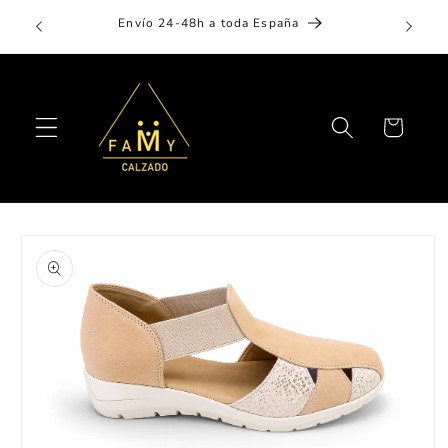
Ir
Aplaza 
directamente
Envío 24-48h a toda España
al contenido
Carrito
Ir
directamente
a la
información
del producto