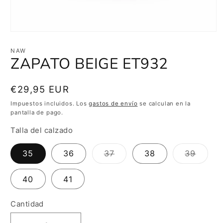
Abrir
elemento
multimedia
NAW
1
ZAPATO BEIGE ET932
en
una
ventana
modal
Precio
€29,95 EUR
habitual
Impuestos incluidos. Los
gastos de envío
se calculan en la
pantalla de pago.
Talla del calzado
Variante
Varian
35
36
37
38
39
agotada
agota
o
o
no
no
40
41
disponible
dispon
Cantidad
Cantidad