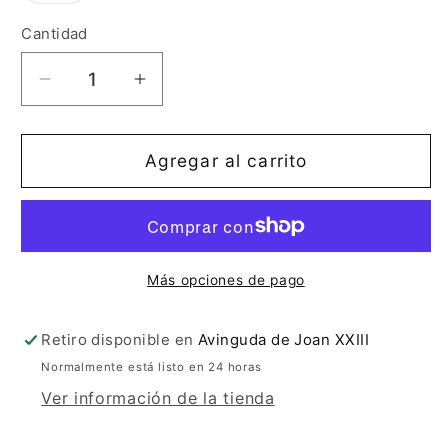
o
no
Cantidad
Cantidad
disponible
Reducir
Aumentar
cantidad
cantidad
para
para
SANDALIA
SANDALIA
Agregar al carrito
VELCRO
VELCRO
BEIG
BEIG
A14725
A14725
Más opciones de pago
Retiro disponible en
Avinguda de Joan XXIII
Normalmente está listo en 24 horas
Ver información de la tienda