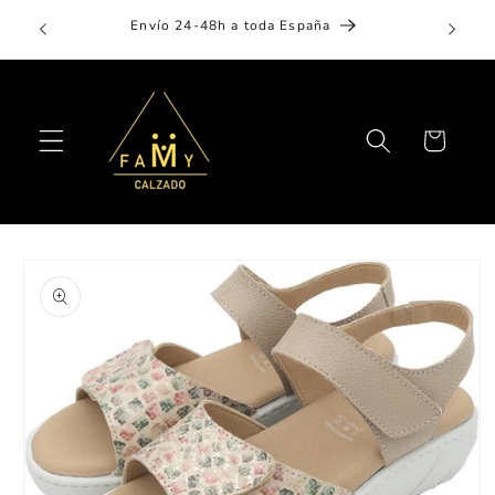
Ir
Aplaza 
directamente
Envío 24-48h a toda España
al contenido
Carrito
Ir
directamente
a la
información
del producto