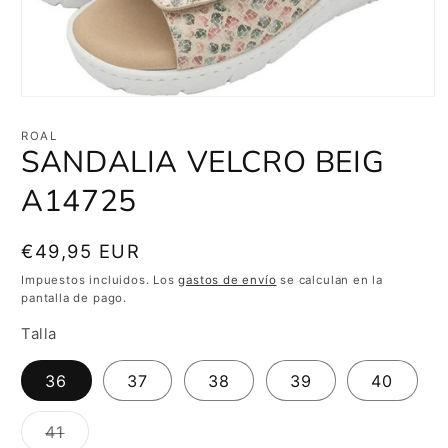
Abrir
elemento
multimedia
ROAL
1
SANDALIA VELCRO BEIG
en
una
A14725
ventana
modal
Precio
€49,95 EUR
habitual
Impuestos incluidos. Los
gastos de envío
se calculan en la
pantalla de pago.
Talla
36
37
38
39
40
Variante
41
agotada