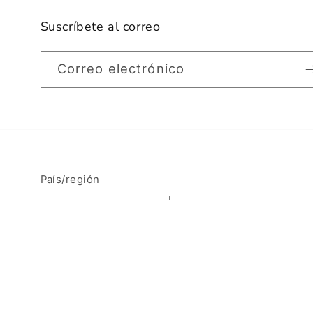
Suscríbete al correo
Correo electrónico
País/región
Francia | EUR €
© 2026,
Calzadosfamy
Tecnología de Shopif