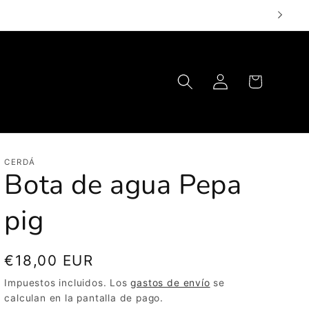
Iniciar
Carrito
sesión
CERDÁ
Bota de agua Pepa
pig
Precio
€18,00 EUR
habitual
Impuestos incluidos. Los
gastos de envío
se
calculan en la pantalla de pago.