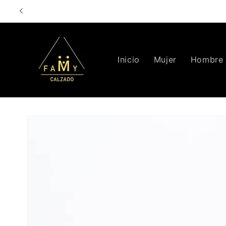
Ir
directamente
al contenido
Inicio
Mujer
Hombre
Ir
directamente
a la
información
del producto