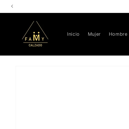
Ir
directamente
al contenido
Inicio
Mujer
Hombre
Ir
directamente
a la
información
del producto