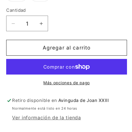
o
o
no
no
Cantidad
Cantidad
disponible
disponible
Reducir
Aumentar
cantidad
cantidad
para
para
SANDALIA
SANDALIA
Agregar al carrito
MARINO
MARINO
VELCRO
VELCRO
50123
50123
Más opciones de pago
Retiro disponible en
Avinguda de Joan XXIII
Normalmente está listo en 24 horas
Ver información de la tienda