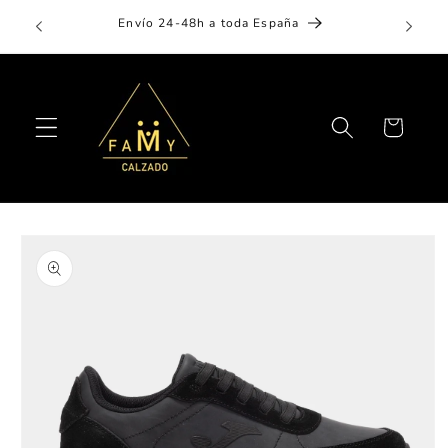
Ir
Aplaza 
directamente
Envío 24-48h a toda España
al contenido
Carrito
Ir
directamente
a la
información
del producto