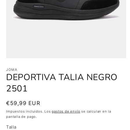
Abrir
elemento
multimedia
JOMA
1
DEPORTIVA TALIA NEGRO
en
una
2501
ventana
modal
Precio
€59,99 EUR
habitual
Impuestos incluidos. Los
gastos de envío
se calculan en la
pantalla de pago.
Talla