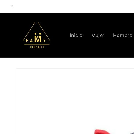
Ir
directamente
al contenido
Inicio
Mujer
Hombre
Ir
directamente
a la
información
del producto