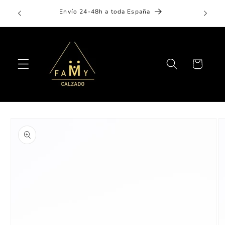
Ir
Aplaza 
directamente
Envío 24-48h a toda España
al contenido
Carrito
Ir
directamente
a la
información
del producto