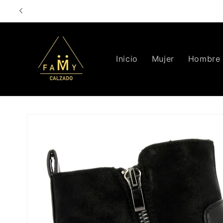
Ir
directamente
al contenido
Inicio
Mujer
Hombre
Ir
directamente
a la
información
del producto