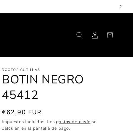
Iniciar
Carrito
sesión
DOCTOR CUTILLAS
BOTIN NEGRO
45412
Precio
€62,90 EUR
habitual
Impuestos incluidos. Los
gastos de envío
se
calculan en la pantalla de pago.