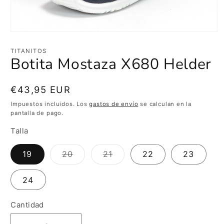
Abrir
elemento
multimedia
TITANITOS
1
Botita Mostaza X680 Helder
en
una
ventana
modal
Precio
€43,95 EUR
habitual
Impuestos incluidos. Los
gastos de envío
se calculan en la
pantalla de pago.
Talla
Variante
Variante
19
20
21
22
23
agotada
agotada
o
o
no
no
24
disponible
disponible
Cantidad
Cantidad