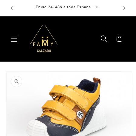
Ir
Aplaza 
directamente
Envío 24-48h a toda España
al contenido
Carrito
Ir
directamente
a la
información
del producto