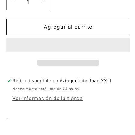
Reducir
Aumentar
cantidad
cantidad
para
para
Botita
Botita
Agregar al carrito
Mostaza
Mostaza
X680
X680
Helder
Helder
Retiro disponible en
Avinguda de Joan XXIII
Normalmente está listo en 24 horas
Ver información de la tienda
.